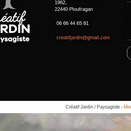
1962,
22440 Ploufragan
06 66 44 65 81
creatifjardin@gmail.com
Créatif Jardin / Paysagiste
-
Men