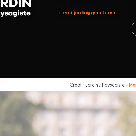
creatifjardin@gmail.com
Créatif Jardin / Paysagiste
-
Men