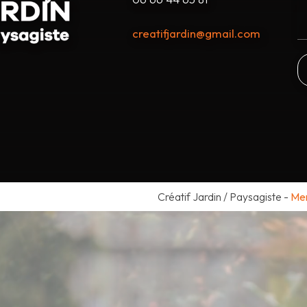
creatifjardin@gmail.com
Créatif Jardin / Paysagiste
-
Men