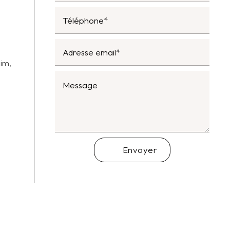
uim,
Envoyer