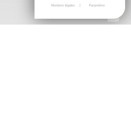
Mentions légales
Paramétrer
Une terrasse, c’est un endroit pour se
détendre et profiter du jardin, en
toute simplicité
Terrasse
AMÉNAGER VOTRE EXTÉRIEUR
AVEC STYLE