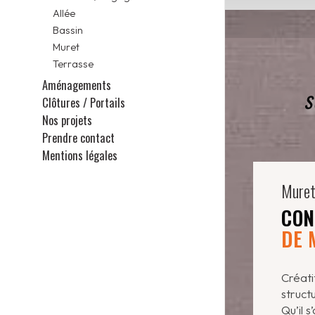
Allée
Bassin
Muret
Terrasse
Aménagements
s
Clôtures / Portails
Nos projets
Prendre contact
Mentions légales
Mure
CON
DE 
Créati
struct
Qu’il s