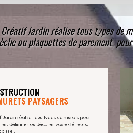
Créatif Jardin réalise tous types de m
èche ou plaquettes de parement, pour a
t
STRUCTION
MURETS PAYSAGERS
f Jardin réalise tous types de murets pour
urer, délimiter ou décorer vos extérieurs.
’agisse :