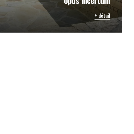
opus incertum
+ détail