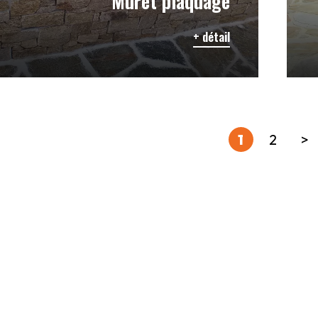
Muret plaquage
+ détail
1
2
>