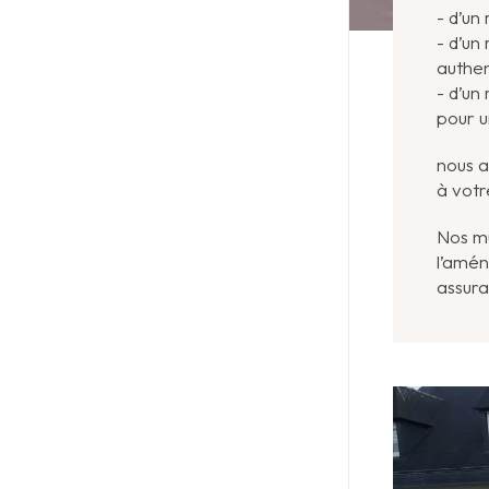
- d’un
- d’un
authe
- d’un
pour u
nous a
à votr
Nos mu
l’amén
assuran